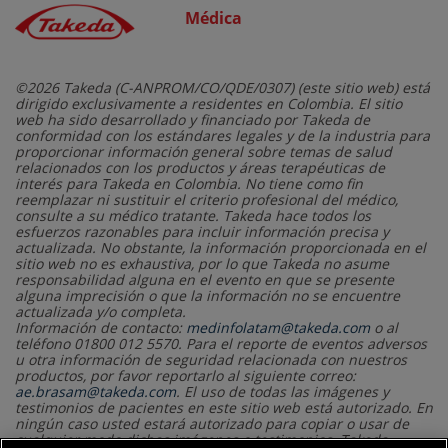
Médica
©2026 Takeda (C-ANPROM/CO/QDE/0307) (este sitio web) está
dirigido exclusivamente a residentes en Colombia. El sitio
web ha sido desarrollado y financiado por Takeda de
conformidad con los estándares legales y de la industria para
proporcionar información general sobre temas de salud
relacionados con los productos y áreas terapéuticas de
interés para Takeda en Colombia. No tiene como fin
reemplazar ni sustituir el criterio profesional del médico,
consulte a su médico tratante. Takeda hace todos los
esfuerzos razonables para incluir información precisa y
actualizada. No obstante, la información proporcionada en el
sitio web no es exhaustiva, por lo que Takeda no asume
responsabilidad alguna en el evento en que se presente
alguna imprecisión o que la información no se encuentre
actualizada y/o completa.
Información de contacto:
medinfolatam@takeda.com
o al
teléfono 01800 012 5570. Para el reporte de eventos adversos
u otra información de seguridad relacionada con nuestros
productos, por favor reportarlo al siguiente correo:
ae.brasam@takeda.com
. El uso de todas las imágenes y
testimonios de pacientes en este sitio web está autorizado. En
ningún caso usted estará autorizado para copiar o usar de
cualquier modo dichas imágenes o testimonios. Takeda